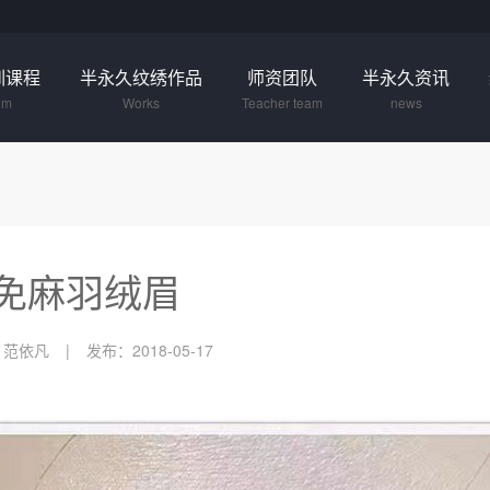
训课程
半永久纹绣作品
师资团队
半永久资讯
um
Works
Teacher team
news
免麻羽绒眉
：范依凡
发布：2018-05-17