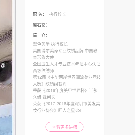
职 务：
执行校长
座右铭：
简 介：
型色美学 执行校长
美国博尔美泽专业纹绣品牌 中国教
育形象大使
全国卫生人才专业技术考证中心认证
高级纹绣师
第12届《中华两岸世界潮流美业竞技
大赛》纹绣组裁判
荣获《2016年度美甲世界杯》半永
久组 裁判长
荣获《2017-2018年度深圳市美发美
妆行业协会》匠人之星<br
查看更多讲师