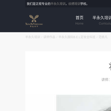
我们是正规专业的
半永久培训
，
纹绣培训
学校。
首页
半永久培
Home
Curricul
半永久培训
讲师作品
半永久国际B.E.L定妆全科班
范依凡
讲师