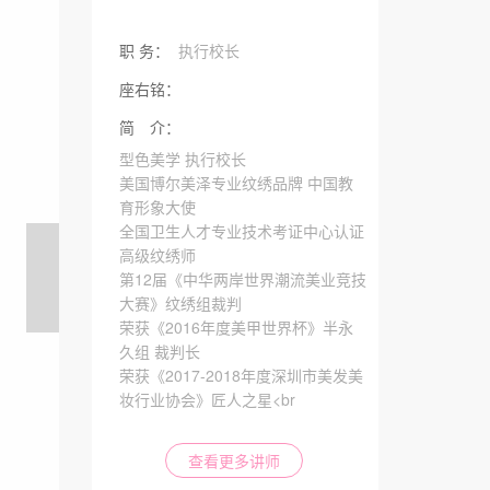
职 务：
执行校长
座右铭：
简 介：
型色美学 执行校长
美国博尔美泽专业纹绣品牌 中国教
育形象大使
全国卫生人才专业技术考证中心认证
高级纹绣师
第12届《中华两岸世界潮流美业竞技
大赛》纹绣组裁判
荣获《2016年度美甲世界杯》半永
久组 裁判长
荣获《2017-2018年度深圳市美发美
妆行业协会》匠人之星<br
查看更多讲师