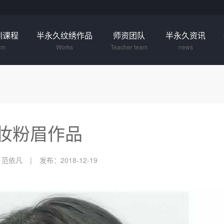
训课程
半永久纹绣作品
师资团队
半永久资讯
um
Works
Teacher team
news
妆粉眉作品
：范依凡
发布：2018-12-19