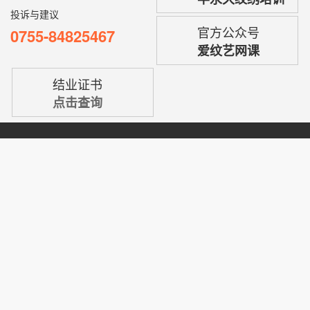
迈过这一步实现您多年的梦想
报名咨询电话
微信咨询
0755-84828466
半永久纹绣培训
投诉与建议
官方公众号
0755-84825467
爱纹艺网课
结业证书
点击查询
欢迎您走进型色美学世界，美妆事业在此起航，我们竭诚为您保驾护航！
雾眉综合专修课程
半永久网络班
半永久纹绣仪器
纵贯线计划