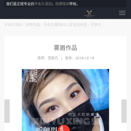
我们是正规专业的
半永久培训
，
纹绣培训
学校。
半永久培训
讲师作品
半永久国际B.E.L定妆全科班
范依凡
雾眉作品
讲师：范依凡
发布：2018-12-19