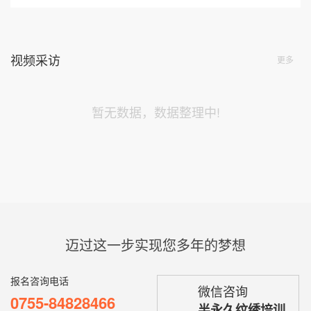
第12届《中华两岸世界潮流美业竞技大赛》纹绣组裁
判
荣获《2016年度美甲世界杯》半永久组 裁判长
荣获《2017-2018年度深圳市美发美妆行业协会》匠
人之星<br
查看更多讲师
视频采访
更多
暂无数据，数据整理中!