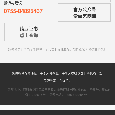
投诉与建议
官方公众号
0755-84825467
爱纹艺网课
结业证书
点击查询
欢迎您走进型色美学世界，美妆事业在此起航，我们竭诚为您保驾护航！
雾眉综合专修课程
半永久网络班
半永久纹绣仪器
纵贯线计划
品牌故事
在线留言
总部地址：深圳市龙岗区坂田五和大道元征科技园C栋106
备案号：
粤ICP
备17042915号
总部电话：0755-84828466