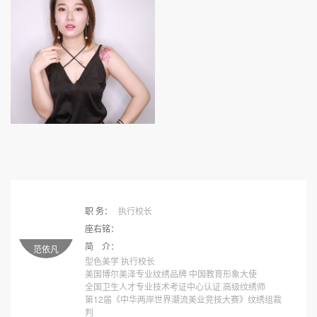
职 务：
执行校长
座右铭：
简 介：
范依凡
型色美学 执行校长
美国博尔美泽专业纹绣品牌 中国教育形象大使
全国卫生人才专业技术考证中心认证 高级纹绣师
第12届《中华两岸世界潮流美业竞技大赛》纹绣组裁
判