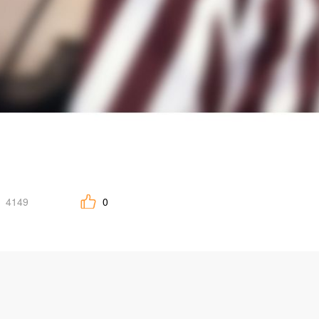
4149
0