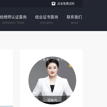
点击免费试听
纹绣师认证查询
结业证书查询
联系我们
Admission Ticket
zhengshu
about
范依凡