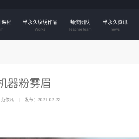
训课程
半永久纹绣作品
师资团队
半永久资讯
um
Works
Teacher team
news
机器粉雾眉
：范依凡
发布：2021-02-22