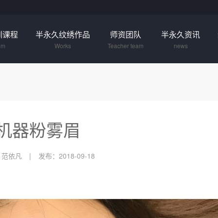
训课程
半永久纹绣作品
师资团队
半永久资讯
um
Works
Teacher team
news
机器粉雾眉
：范依凡
发布：2018-09-18