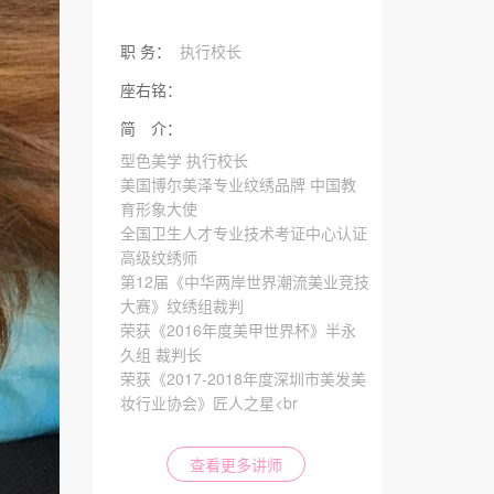
职 务：
执行校长
座右铭：
简 介：
型色美学 执行校长
美国博尔美泽专业纹绣品牌 中国教
育形象大使
全国卫生人才专业技术考证中心认证
高级纹绣师
第12届《中华两岸世界潮流美业竞技
大赛》纹绣组裁判
荣获《2016年度美甲世界杯》半永
久组 裁判长
荣获《2017-2018年度深圳市美发美
妆行业协会》匠人之星<br
查看更多讲师