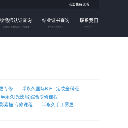
点击免费试听
纹绣师认证查询
结业证书查询
联系我们
Admission Ticket
zhengshu
about
条眉专修
半永久国际B.E.L定妆全科班
半永久[光影眉]综合专修课程
光影素描]专修课程
半永久手工雾眉