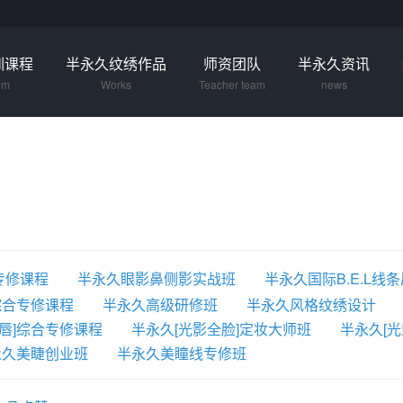
训课程
半永久纹绣作品
师资团队
半永久资讯
um
Works
Teacher team
news
专修课程
半永久眼影鼻侧影实战班
半永久国际B.E.L线
综合专修课程
半永久高级研修班
半永久风格纹绣设计
唇]综合专修课程
半永久[光影全脸]定妆大师班
半永久[
永久美睫创业班
半永久美瞳线专修班