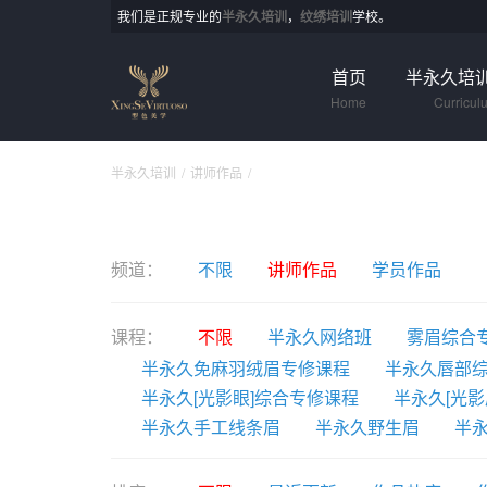
我们是正规专业的
半永久培训
，
纹绣培训
学校。
首页
半永久培
Home
Curricul
半永久培训
讲师作品
频道：
不限
讲师作品
学员作品
课程：
不限
半永久网络班
雾眉综合
半永久免麻羽绒眉专修课程
半永久唇部
半永久[光影眼]综合专修课程
半永久[光影
半永久手工线条眉
半永久野生眉
半