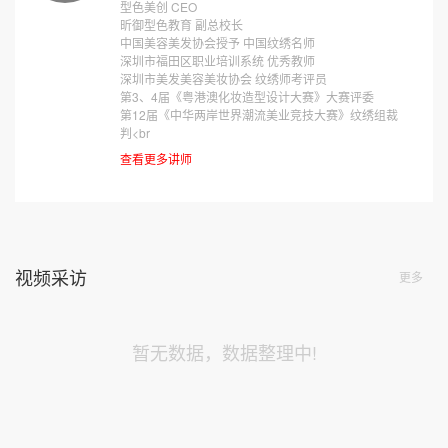
型色美创 CEO
昕御型色教育 副总校长
中国美容美发协会授予 中国纹绣名师
深圳市福田区职业培训系统 优秀教师
深圳市美发美容美妆协会 纹绣师考评员
第3、4届《粤港澳化妆造型设计大赛》大赛评委
第12届《中华两岸世界潮流美业竞技大赛》纹绣组裁
判<br
查看更多讲师
视频采访
更多
暂无数据，数据整理中!