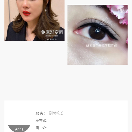
职 务：
副总校长
座右铭：
简 介：
Anna