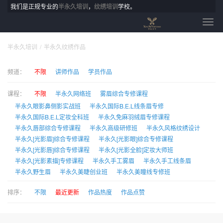
我们是正规专业的
半永久培训
，
纹绣培训
学校。
半永久培训
半永久纹绣作品
频道：
不限
讲师作品
学员作品
课程：
不限
半永久网络班
雾眉综合专修课程
半永久眼影鼻侧影实战班
半永久国际B.E.L线条眉专修
半永久国际B.E.L定妆全科班
半永久免麻羽绒眉专修课程
半永久唇部综合专修课程
半永久高级研修班
半永久风格纹绣设计
半永久[光影眉]综合专修课程
半永久[光影眼]综合专修课程
半永久[光影唇]综合专修课程
半永久[光影全脸]定妆大师班
半永久[光影素描]专修课程
半永久手工雾眉
半永久手工线条眉
半永久野生眉
半永久美睫创业班
半永久美瞳线专修班
排序：
不限
最近更新
作品热度
作品点赞