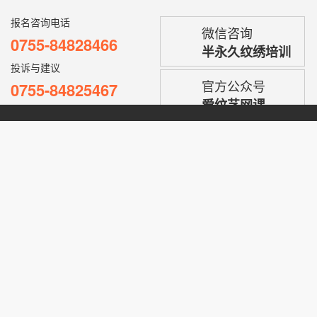
报名咨询电话
微信咨询
0755-84828466
半永久纹绣培训
投诉与建议
官方公众号
0755-84825467
爱纹艺网课
结业证书
点击查询
欢迎您走进型色美学世界，美妆事业在此起航，我们竭诚为您保驾护航！
雾眉综合专修课程
半永久网络班
半永久纹绣仪器
纵贯线计划
品牌故事
在线留言
总部地址：深圳市龙岗区坂田五和大道元征科技园C栋106
备案号：
粤ICP