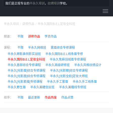
我们是正规专业的
半永久培训
，
纹绣培训
学校。
半永久培训
讲师作品
半永久国际B.E.L定妆全科班
频道：
不限
讲师作品
学员作品
课程：
不限
半永久网络班
雾眉综合专修课程
半永久眼影鼻侧影实战班
半永久国际B.E.L线条眉专修
半永久国际B.E.L定妆全科班
半永久免麻羽绒眉专修课程
半永久唇部综合专修课程
半永久高级研修班
半永久风格纹绣设计
半永久[光影眉]综合专修课程
半永久[光影眼]综合专修课程
半永久[光影唇]综合专修课程
半永久[光影全脸]定妆大师班
半永久[光影素描]专修课程
半永久手工雾眉
半永久手工线条眉
半永久野生眉
半永久美睫创业班
半永久美瞳线专修班
排序：
不限
最近更新
作品热度
作品点赞