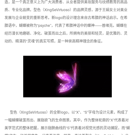
造，是一个真正意义上为广大消费者、从业者提供美妆服务与纹绣教育的高品
质、专业化品牌。型色（XingSeVirtuoso）的品牌灵感，源于王娟女士对美业
发展与企业蜕变的重新思考。新logo的设计理念来自古希腊的神话启示。在希
腊语中，蝴蝶被称为“psyche”，代表了希腊神话中的蝶神——普绪克。蝴蝶在
经历漫长地磨砺、净化、破茧而出之后，所拥有的美丽和轻灵，是优雅的、灵
动的、精湛的“灵魂”的真实写照，是一种崇高精神理念的象征。
型色（XingSeVirtuoso）的全新logo，以“X”、“S”字母为设计元素，构成了
一幅蝴蝶破茧而出、展翅欲飞的生命图景。其中，作为整体轮廓的“X”代表着对
美学范式的整体把握，展示翅膀曲线的“S”代表着对视觉光感的灵动捕捉，而“蝴