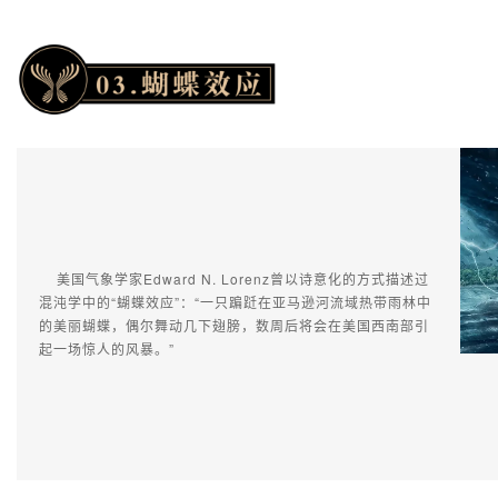
美国气象学家Edward N. Lorenz曾以诗意化的方式描述过
混沌学中的“蝴蝶效应”：“一只蹁跹在亚马逊河流域热带雨林中
的美丽蝴蝶，偶尔舞动几下翅膀，数周后将会在美国西南部引
起一场惊人的风暴。”