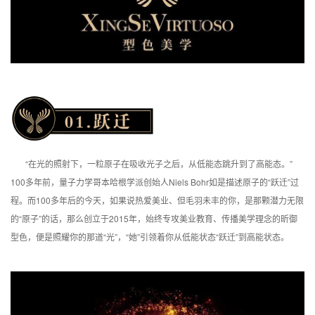
“在光的照射下，一粒原子在吸收光子之后，从低能态跳升到了高能态。”
100多年前，量子力学哥本哈根学派创始人Niels Bohr如是描述原子的“跃迁”过
程。而100多年后的今天，如果说热爱美业、但毛羽未丰的你，是那颗潜力无限
的“原子”的话，那么创立于2015年，始终专攻美业教育、传播美学理念的昕御
型色，便是照耀你的那道“光”，“她”引领着你从低能状态“跃迁”到高能状态。