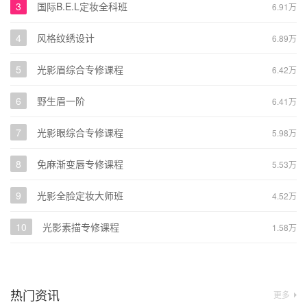
3
国际B.E.L定妆全科班
6.91万
4
风格纹绣设计
6.89万
5
光影眉综合专修课程
6.42万
6
野生眉一阶
6.41万
7
光影眼综合专修课程
5.98万
8
免麻渐变唇专修课程
5.53万
9
光影全脸定妆大师班
4.52万
10
光影素描专修课程
1.58万
热门资讯
更多