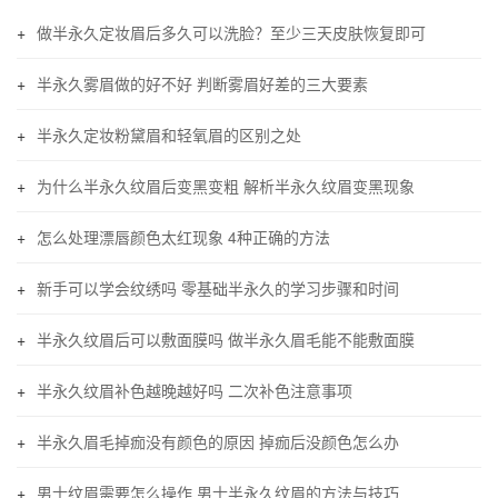
做半永久定妆眉后多久可以洗脸？至少三天皮肤恢复即可
半永久雾眉做的好不好 判断雾眉好差的三大要素
半永久定妆粉黛眉和轻氧眉的区别之处
为什么半永久纹眉后变黑变粗 解析半永久纹眉变黑现象
怎么处理漂唇颜色太红现象 4种正确的方法
新手可以学会纹绣吗 零基础半永久的学习步骤和时间
半永久纹眉后可以敷面膜吗 做半永久眉毛能不能敷面膜
半永久纹眉补色越晚越好吗 二次补色注意事项
半永久眉毛掉痂没有颜色的原因 掉痂后没颜色怎么办
男士纹眉需要怎么操作 男士半永久纹眉的方法与技巧