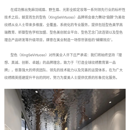
在成功推出免麻羽绒眉、野生眉、光影全脸定妆等一系列领先行业的标杆性
技术之后，蜕变而生的型色（XingSeVirtuoso）品牌将会奋力舞动“翅膀”为美妆
纹绣从业人士带来多维度、全覆盖、系统化的专业服务，提供包括型色美学高
端教育、昕御型色学校加盟、型色美创就业平台、型色艺念门店连锁以及型色
理念产品研发等升级项目，肆意在美业制造一场惊世骇俗的“蝴蝶效应”。
型色（XingSeVirtuoso）对所美业人许下庄严承诺：
我们将始终坚持『理
想、真诚、创新、卓越』的品牌理念，致力于『打造全球纹绣教育第一品
牌』，依靠强大的师资团队、领先的技术能力以及完善的运营体系，在为广大
纹绣精英搭建提升平台的同时，努力为爱美人士提供优质的形象优化服务。