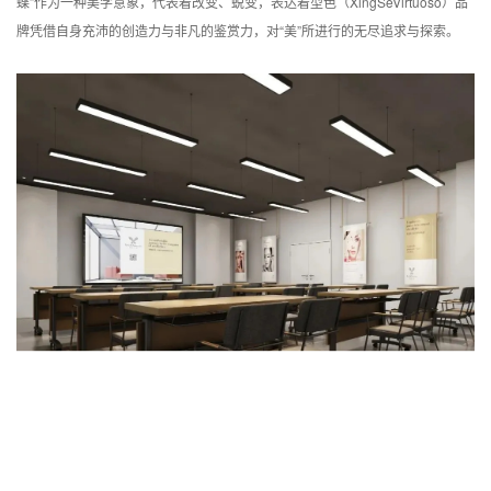
蝶”作为一种美学意象，代表着改变、蜕变，表达着型色（XingSeVirtuoso）品
牌凭借自身充沛的创造力与非凡的鉴赏力，对“美”所进行的无尽追求与探索。