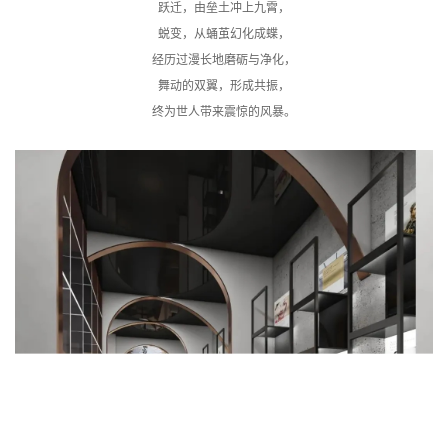
跃迁，由垒土冲上九霄，
蜕变，从蛹茧幻化成蝶，
经历过漫长地磨砺与净化，
舞动的双翼，形成共振，
终为世人带来震惊的风暴。