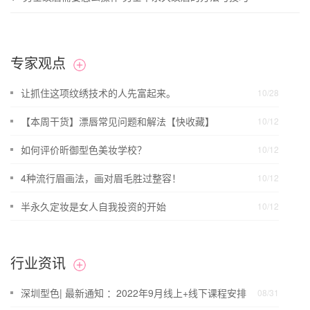
专家观点
让抓住这项纹绣技术的人先富起来。
10/28
【本周干货】漂唇常见问题和解法【快收藏】
10/12
如何评价昕御型色美妆学校？
10/12
4种流行眉画法，画对眉毛胜过整容！
10/12
半永久定妆是女人自我投资的开始
10/12
行业资讯
深圳型色| 最新通知 ：2022年9月线上+线下课程安排
08/31