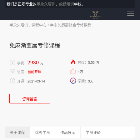
我们是正规专业的
半永久培训
，
纹绣培训
学校。
半永久培训
课程中心
半永久唇部综合专修课程
免麻渐变唇专修课程
2980
热度：
5.53
学费：
万
元
进度：
当前开课
1万
开课：
2021-03-14
学期：
3天
咨询留言
关于课程
优秀学员
作品展示
学员评价