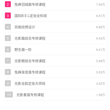
2
免麻羽绒眉专修课程
7.94万
3
国际B.E.L定妆全科班
6.91万
4
风格纹绣设计
6.89万
5
光影眉综合专修课程
6.43万
6
野生眉一阶
6.41万
7
光影眼综合专修课程
5.98万
8
免麻渐变唇专修课程
5.53万
9
光影全脸定妆大师班
4.52万
10
光影素描专修课程
1.58万