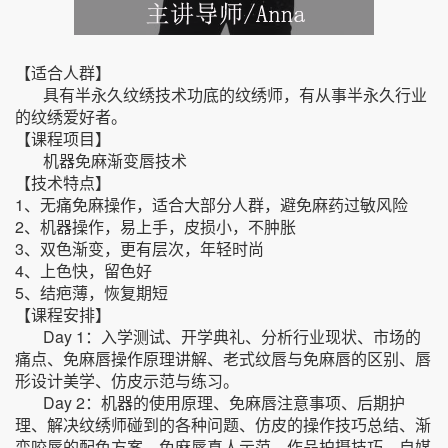
【适合人群】
具有半永久纹绣技术功底的纹绣师，有从事半永久行业
的纹绣爱好者。
【课程项目】
机器免麻渐变唇技术
【技术特点】
1、无痛免麻操作，适合大部分人群，避免麻药过敏风险
2、机器操作，易上手，皮损小，不肿胀
3、双色渐变，更有层次，年轻时尚
4、上色快，留色好
5、结疤薄，恢复期短
【课程安排】
Day 1：入学测试、开学典礼、分析行业现状、市场的
痛点、免麻唇操作原理讲解、老式纹唇与免麻唇的区别、唇
形设计美学、仿皮示范与练习。
Day 2：机器的使用原理、免麻唇注意事项、后期护
理、解决纹绣师碰到的各种问题、仿皮的操作技巧总结、渐
变咬唇的配色方案、免麻唇真人示范、作品拍摄技巧、自媒