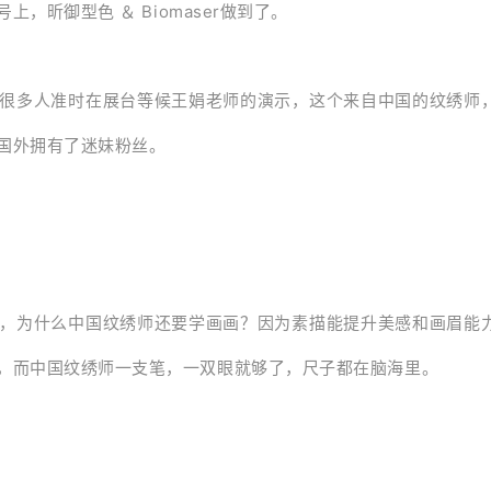
号上，昕御型色
＆ Biomaser
做到了。
很多人准时在展台等候王娟老师的演示，这个来自中国的纹绣师
国外拥有了迷妹粉丝。
，为什么中国纹绣师还要学画画？因为素描能提升美感和画眉能
，而中国纹绣师一支笔，一双眼就够了，尺子都在脑海里。