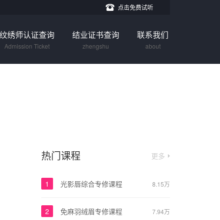
点击免费试听
纹绣师认证查询
结业证书查询
联系我们
Admission Ticket
zhengshu
about
热门课程
更多
1
光影唇综合专修课程
8.15万
2
免麻羽绒眉专修课程
7.94万