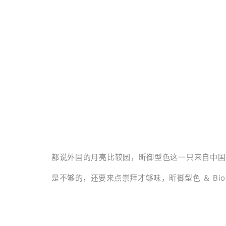
都说外国的月亮比较圆，昕御型色这一只来自中国
是不够的，还要来点崇拜才够味，昕御型色 ＆ Bi