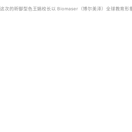
了这次的昕御型色王娟校长以
Biomaser（博尔美泽）
全球教育形