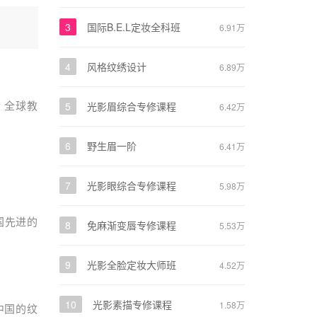
3
国际B.E.L定妆全科班
6.91万
4
风格纹绣设计
6.89万
 全球教
5
光影眉综合专修课程
6.42万
6
野生眉一阶
6.41万
7
光影眼综合专修课程
5.98万
国先进的
8
免麻渐变唇专修课程
5.53万
9
光影全脸定妆大师班
4.52万
10
光影素描专修课程
1.58万
中国的纹