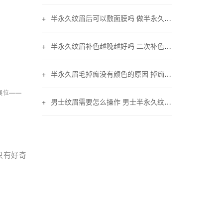
半永久纹眉后可以敷面膜吗 做半永久眉毛能不能敷面膜
半永久纹眉补色越晚越好吗 二次补色注意事项
半永久眉毛掉痂没有颜色的原因 掉痂后没颜色怎么办
展位——
男士纹眉需要怎么操作 男士半永久纹眉的方法与技巧
只有好奇