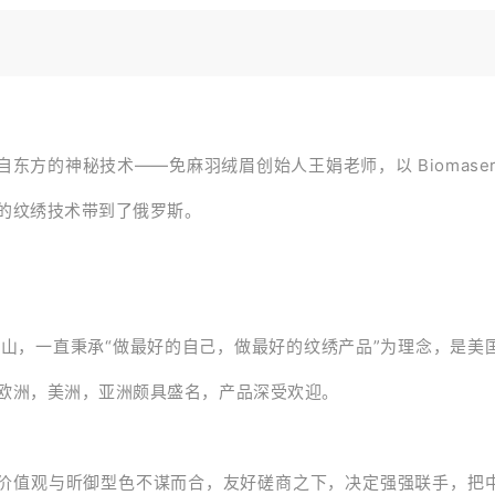
自东方的神秘技术——免麻羽绒眉创始人王娟老师，以 Biomaser
的纹绣技术带到了俄罗斯。
国旧金山，一直秉承“做最好的自己，做最好的纹绣产品”为理念，是美
欧洲，美洲，亚洲颇具盛名，产品深受欢迎。
的核心价值观与昕御型色不谋而合，友好磋商之下，决定强强联手，把