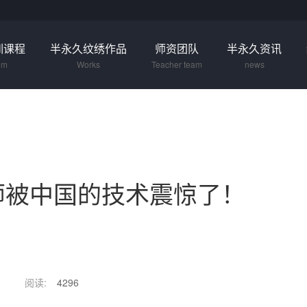
训课程
半永久纹绣作品
师资团队
半永久资讯
um
Works
Teacher team
news
师被中国的技术震惊了！
阅读:
4296