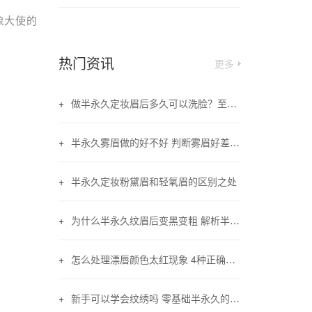
象大使的
热门资讯
更多
做半永久定妆眉后多久可以洗脸？至少三天皮肤恢复即可
半永久雾眉做的好不好 判断雾眉好差的三大要素
半永久定妆粉黛眉和轻氧眉的区别之处
为什么半永久纹眉后变黑变粗 解析半永久纹眉变黑现象
怎么处理漂唇颜色太红现象 4种正确的方法
新手可以学会纹绣吗 零基础半永久的学习步骤和时间