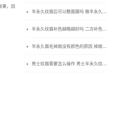
效果，因
半永久纹眉后可以敷面膜吗 做半永久眉毛能不能敷面膜
半永久纹眉补色越晚越好吗 二次补色注意事项
半永久眉毛掉痂没有颜色的原因 掉痂后没颜色怎么办
男士纹眉需要怎么操作 男士半永久纹眉的方法与技巧