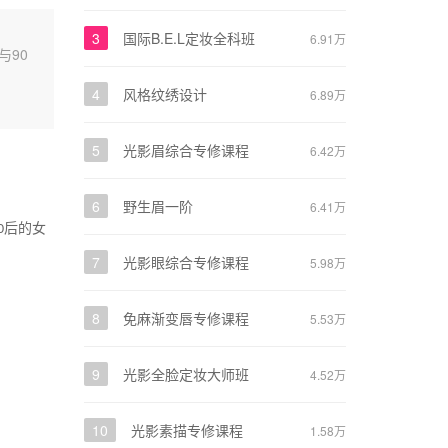
3
国际B.E.L定妆全科班
6.91万
与90
4
风格纹绣设计
6.89万
5
光影眉综合专修课程
6.42万
6
野生眉一阶
6.41万
后的女
0
7
光影眼综合专修课程
5.98万
8
免麻渐变唇专修课程
5.53万
9
光影全脸定妆大师班
4.52万
10
光影素描专修课程
1.58万