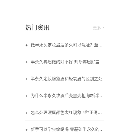
热门资讯
更多
做半永久定妆眉后多久可以洗脸？至少三天皮肤恢复即可
半永久雾眉做的好不好 判断雾眉好差的三大要素
半永久定妆粉黛眉和轻氧眉的区别之处
为什么半永久纹眉后变黑变粗 解析半永久纹眉变黑现象
怎么处理漂唇颜色太红现象 4种正确的方法
新手可以学会纹绣吗 零基础半永久的学习步骤和时间