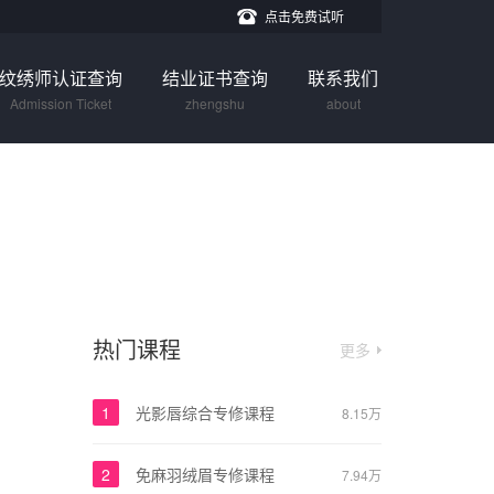
点击免费试听
纹绣师认证查询
结业证书查询
联系我们
Admission Ticket
zhengshu
about
热门课程
更多
1
光影唇综合专修课程
8.15万
2
免麻羽绒眉专修课程
7.94万