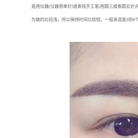
是用仪器
(
仪器用单针
或者纯手工笔
用圆三或者圆五针
)
(
)
为做的比较浅，所以保持时间比较短，一般来说是
到
3
6