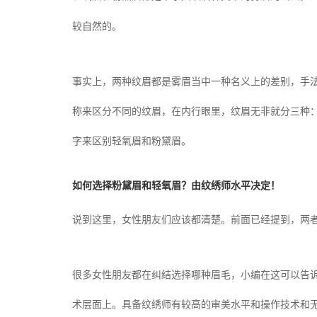
较自然的。
事实上，两种纹眉都是雾眉当中一种名义上的差别，手
称来区分不同的纹眉，在内行眼里，纹眉无非就分三种
字来区别轻氧眉和粉黛眉。
如何选择粉黛眉和轻氧眉？由纹绣师水平决定！
说到这里，女性朋友们应该都清楚。前面已经提到，两
很多女性朋友都在纠结选择哪种眉毛，小编在这可以告
术层面上。具备纹绣师有较高的审美水平和操作技术和