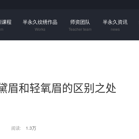
训课程
半永久纹绣作品
师资团队
半永久资讯
um
Works
Teacher team
news
黛眉和轻氧眉的区别之处
阅读:
1.3万