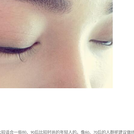
比较适合一些
80
、
后比较时尚的年轻人的。像
、
后的人群呢建议做
90
60
70