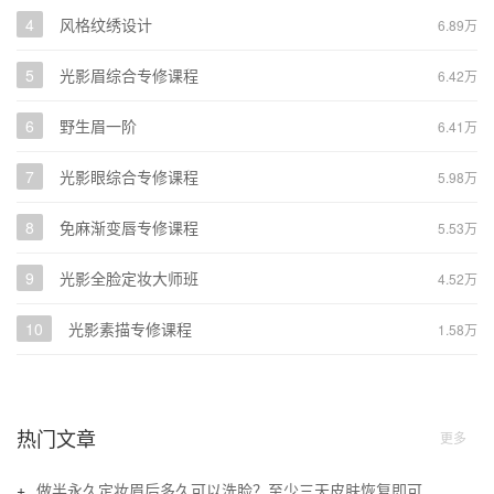
4
风格纹绣设计
6.89万
5
光影眉综合专修课程
6.42万
6
野生眉一阶
6.41万
7
光影眼综合专修课程
5.98万
8
免麻渐变唇专修课程
5.53万
9
光影全脸定妆大师班
4.52万
10
光影素描专修课程
1.58万
热门文章
更多
做半永久定妆眉后多久可以洗脸？至少三天皮肤恢复即可