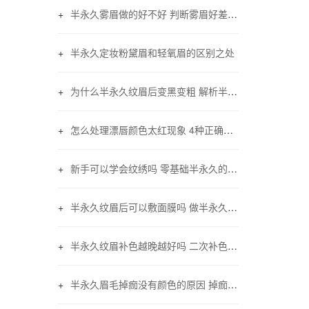
半永久雾眉做的好不好 判断雾眉好差的三大要素
半永久定妆粉黛眉和轻氧眉的区别之处
为什么半永久纹眉后变黑变粗 解析半永久纹眉变黑现象
怎么处理漂唇颜色太红现象 4种正确的方法
新手可以学会纹绣吗 零基础半永久的学习步骤和时间
半永久纹眉后可以敷面膜吗 做半永久眉毛能不能敷面膜
半永久纹眉补色越晚越好吗 二次补色注意事项
半永久眉毛掉痂没有颜色的原因 掉痂后没颜色怎么办