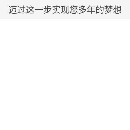
迈过这一步实现您多年的梦想
微信咨询
官方公众号
半永久纹绣培训
爱纹艺网
欢迎您走进型色美学世界，美妆事业在此起航，我们竭诚为您保驾护航！
程
半永久网络班
半永久纹绣仪器
纵贯线计划
品牌
坂田五和大道元征科技园C栋106
备案号：
粤ICP备17042915号
总部