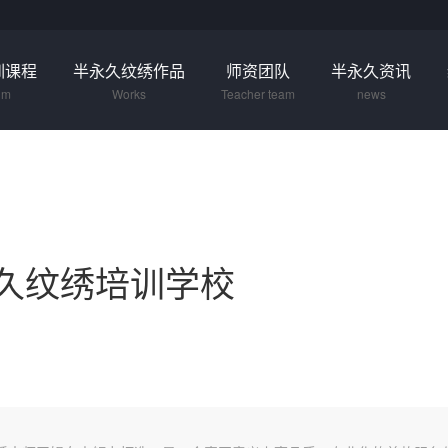
训课程
半永久纹绣作品
师资团队
半永久资讯
um
Works
Teacher team
news
久纹绣培训学校