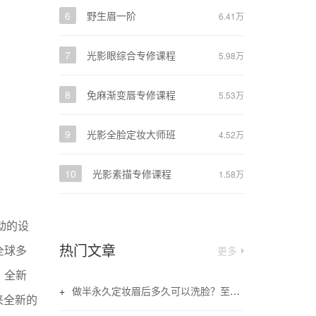
6
野生眉一阶
6.41万
7
光影眼综合专修课程
5.98万
8
免麻渐变唇专修课程
5.53万
9
光影全脸定妆大师班
4.52万
10
光影素描专修课程
1.58万
动的设
热门文章
全球多
更多
，全新
做半永久定妆眉后多久可以洗脸？至少三天皮肤恢复即可
来全新的