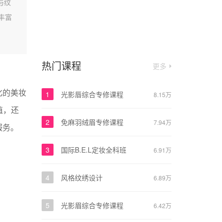
与纹
丰富
热门课程
更多
化的美妆
1
光影唇综合专修课程
8.15万
值，还
2
免麻羽绒眉专修课程
7.94万
服务。
3
国际B.E.L定妆全科班
6.91万
4
风格纹绣设计
6.89万
5
光影眉综合专修课程
6.42万