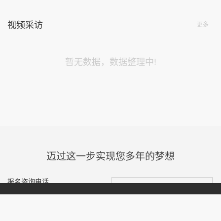
视频采访
更多
暂无数据，数据整理中!
迈过这一步实现您多年的梦想
报名咨询电话
微信咨询
0755-84828466
半永久纹绣培训
投诉与建议