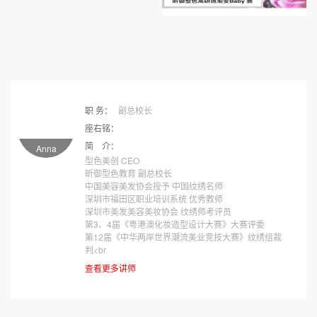
职 务：
副总校长
座右铭：
简 介：
Anna
型色美创 CEO
昕御型色教育 副总校长
中国美容美发协会授予 中国纹绣名师
深圳市福田区职业培训系统 优秀教师
深圳市美发美容美妆协会 纹绣师考评员
第3、4届《粤港澳化妆造型设计大赛》大赛评委
第12届《中华两岸世界潮流美业竞技大赛》纹绣组裁
判<br
查看更多讲师