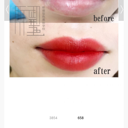
3854
658