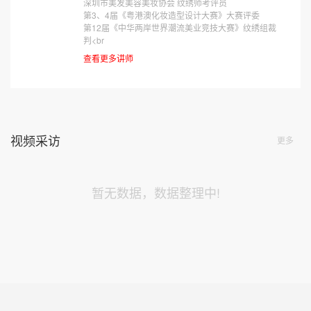
深圳市美发美容美妆协会 纹绣师考评员
第3、4届《粤港澳化妆造型设计大赛》大赛评委
第12届《中华两岸世界潮流美业竞技大赛》纹绣组裁
判<br
查看更多讲师
视频采访
更多
暂无数据，数据整理中!