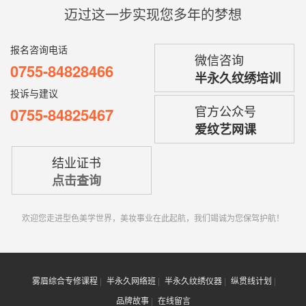
迈过这一步实现您多年的梦想
报名咨询电话
微信咨询
0755-84828466
半永久纹绣培训
投诉与建议
官方公众号
0755-84825467
爱纹艺网课
结业证书
点击查询
欢迎您走进型色美学世界，美妆事业在此起航，我们竭诚为您保驾护航！
雾眉综合专修课程
半永久网络班
半永久纹绣仪器
纵贯线计划
品牌故事
在线留言