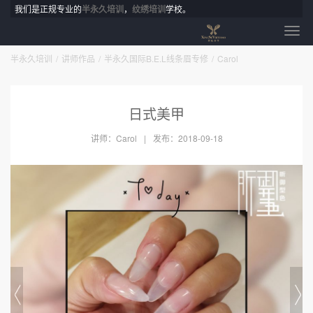
我们是正规专业的
半永久培训
，
纹绣培训
学校。
半永久培训
讲师作品
半永久国际B.E.L线条眉专修
Carol
日式美甲
讲师：Carol
发布：2018-09-18