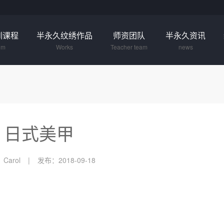
训课程
半永久纹绣作品
师资团队
半永久资讯
um
Works
Teacher team
news
日式美甲
Carol
发布：2018-09-18