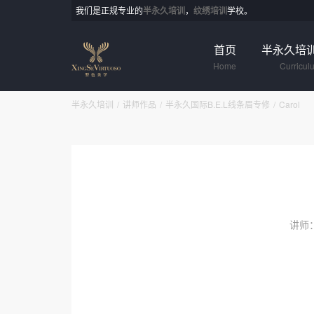
我们是正规专业的
半永久培训
，
纹绣培训
学校。
首页
半永久培
Home
Curricul
半永久培训
讲师作品
半永久国际B.E.L线条眉专修
Carol
讲师：