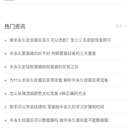
热门资讯
更多
做半永久定妆眉后多久可以洗脸？至少三天皮肤恢复即可
半永久雾眉做的好不好 判断雾眉好差的三大要素
半永久定妆粉黛眉和轻氧眉的区别之处
为什么半永久纹眉后变黑变粗 解析半永久纹眉变黑现象
怎么处理漂唇颜色太红现象 4种正确的方法
新手可以学会纹绣吗 零基础半永久的学习步骤和时间
半永久纹眉后可以敷面膜吗 做半永久眉毛能不能敷面膜