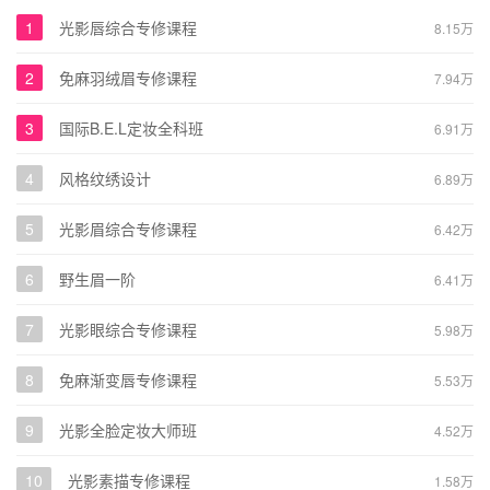
1
光影唇综合专修课程
8.15万
2
免麻羽绒眉专修课程
7.94万
3
国际B.E.L定妆全科班
6.91万
4
风格纹绣设计
6.89万
5
光影眉综合专修课程
6.42万
6
野生眉一阶
6.41万
7
光影眼综合专修课程
5.98万
8
免麻渐变唇专修课程
5.53万
9
光影全脸定妆大师班
4.52万
10
光影素描专修课程
1.58万