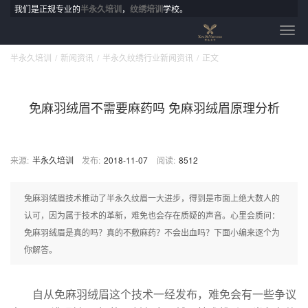
我们是正规专业的
半永久培训
，
纹绣培训
学校。
半永久培训
新闻资讯
半永久纹绣行业新闻资讯
正文
免麻羽绒眉不需要麻药吗 免麻羽绒眉原理分析
来源:
半永久培训
发布:
2018-11-07
阅读:
8512
免麻羽绒眉技术推动了半永久纹眉一大进步，得到是市面上绝大数人的
认可，因为属于技术的革新，难免也会存在质疑的声音。心里会质问：
免麻羽绒眉是真的吗？真的不敷麻药？不会出血吗？下面小编来逐个为
你解答。
自从免麻羽绒眉这个技术一经发布，难免会有一些争议