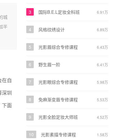
3
国际B.E.L定妆全科班
6.91万
的城
加半
4
风格纹绣设计
6.89万
5
光影眉综合专修课程
6.43万
6
野生眉一阶
6.41万
会在自
7
光影眼综合专修课程
5.98万
择深圳
8
免麻渐变唇专修课程
5.53万
？下面
9
光影全脸定妆大师班
4.52万
10
光影素描专修课程
1.58万