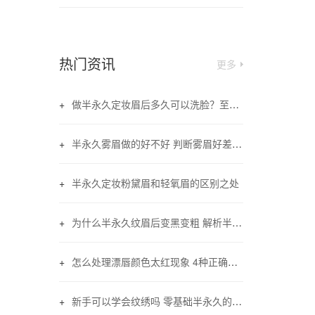
热门资讯
更多
做半永久定妆眉后多久可以洗脸？至少三天皮肤恢复即可
半永久雾眉做的好不好 判断雾眉好差的三大要素
半永久定妆粉黛眉和轻氧眉的区别之处
为什么半永久纹眉后变黑变粗 解析半永久纹眉变黑现象
怎么处理漂唇颜色太红现象 4种正确的方法
新手可以学会纹绣吗 零基础半永久的学习步骤和时间