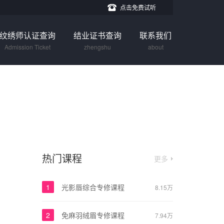
点击免费试听
纹绣师认证查询
结业证书查询
联系我们
Admission Ticket
zhengshu
about
热门课程
更多
1
光影唇综合专修课程
8.15万
2
免麻羽绒眉专修课程
7.94万