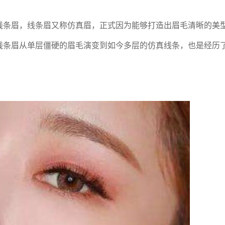
线条眉，线条眉又称仿真眉，正式因为能够打造出眉毛清晰的美
线条眉从单层僵硬的眉毛演变到如今多层的仿真线条，也是经历