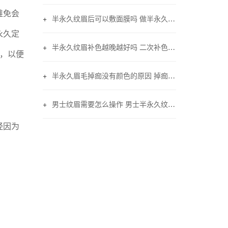
难免会
半永久纹眉后可以敷面膜吗 做半永久眉毛能不能敷面膜
永久定
半永久纹眉补色越晚越好吗 二次补色注意事项
，以便
半永久眉毛掉痂没有颜色的原因 掉痂后没颜色怎么办
男士纹眉需要怎么操作 男士半永久纹眉的方法与技巧
经因为