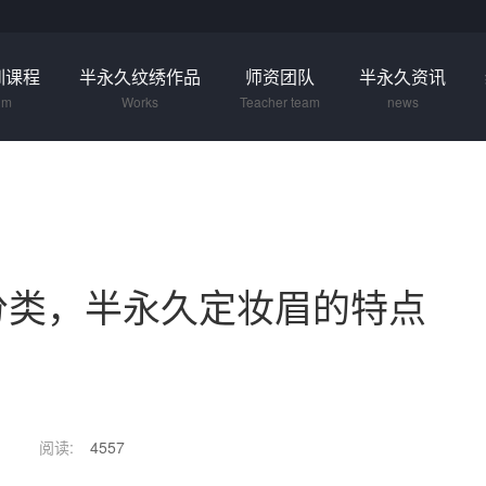
训课程
半永久纹绣作品
师资团队
半永久资讯
um
Works
Teacher team
news
分类，半永久定妆眉的特点
阅读:
4557