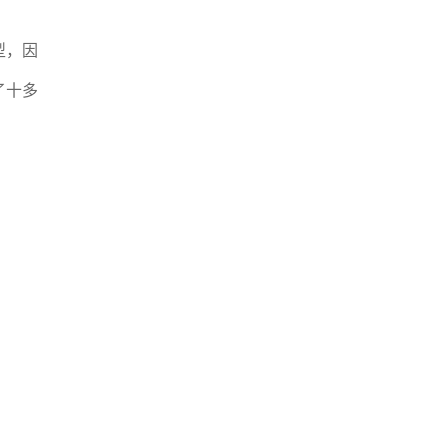
型，因
了十多