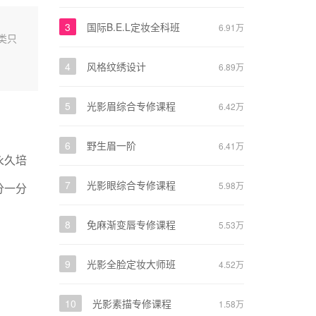
3
国际B.E.L定妆全科班
6.91万
类只
4
风格纹绣设计
6.89万
5
光影眉综合专修课程
6.42万
6
野生眉一阶
6.41万
永久培
7
光影眼综合专修课程
5.98万
分一分
8
免麻渐变唇专修课程
5.53万
9
光影全脸定妆大师班
4.52万
10
光影素描专修课程
1.58万