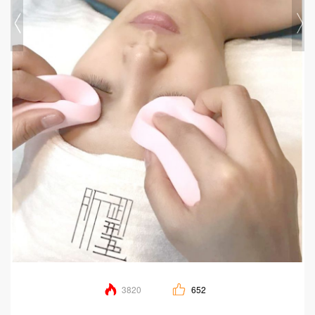
3820
652