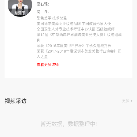
座右铭：
简 介：
常潇予
型色美学 技术总监
美国博尔美泽专业纹绣品牌 中国教育形象大使
全国卫生人才专业技术考证中心认证 高级纹绣师
第12届《中华两岸世界潮流美业竞技大赛》纹绣组裁
判
荣获《2016年度美甲世界杯》半永久组裁判长
荣获《2017-2018年度深圳市美发美妆行业协会》匠
人之星
查看更多讲师
视频采访
更多
暂无数据，数据整理中!