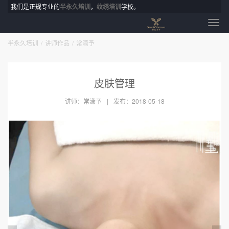
我们是正规专业的
半永久培训
，
纹绣培训
学校。
半永久培训
讲师作品
常潇予
皮肤管理
讲师：常潇予
发布：2018-05-18