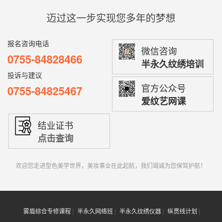
迈过这一步实现您多年的梦想
报名咨询电话
微信咨询
0755-84828466
半永久纹绣培训
投诉与建议
官方公众号
0755-84825467
爱纹艺网课
结业证书
点击查询
欢迎您走进型色美学世界，美妆事业在此起航，我们竭诚为您保驾护航！
雾眉综合专修课程
半永久网络班
半永久纹绣仪器
纵贯线计划