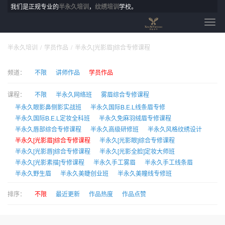
我们是正规专业的
半永久培训
，
纹绣培训
学校。
半永久培训
学员作品
半永久[光影眉]综合专修课程
频道：
不限
讲师作品
学员作品
课程：
不限
半永久网络班
雾眉综合专修课程
半永久眼影鼻侧影实战班
半永久国际B.E.L线条眉专修
半永久国际B.E.L定妆全科班
半永久免麻羽绒眉专修课程
半永久唇部综合专修课程
半永久高级研修班
半永久风格纹绣设计
半永久[光影眉]综合专修课程
半永久[光影眼]综合专修课程
半永久[光影唇]综合专修课程
半永久[光影全脸]定妆大师班
半永久[光影素描]专修课程
半永久手工雾眉
半永久手工线条眉
半永久野生眉
半永久美睫创业班
半永久美瞳线专修班
排序：
不限
最近更新
作品热度
作品点赞