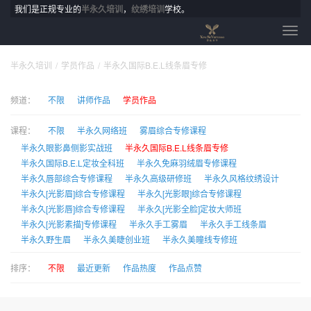
我们是正规专业的
半永久培训
，
纹绣培训
学校。
半永久培训
学员作品
半永久国际B.E.L线条眉专修
频道：
不限
讲师作品
学员作品
课程：
不限
半永久网络班
雾眉综合专修课程
半永久眼影鼻侧影实战班
半永久国际B.E.L线条眉专修
半永久国际B.E.L定妆全科班
半永久免麻羽绒眉专修课程
半永久唇部综合专修课程
半永久高级研修班
半永久风格纹绣设计
半永久[光影眉]综合专修课程
半永久[光影眼]综合专修课程
半永久[光影唇]综合专修课程
半永久[光影全脸]定妆大师班
半永久[光影素描]专修课程
半永久手工雾眉
半永久手工线条眉
半永久野生眉
半永久美睫创业班
半永久美瞳线专修班
排序：
不限
最近更新
作品热度
作品点赞