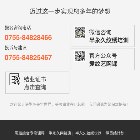
迈过这一步实现您多年的梦想
报名咨询电话
微信咨询
0755-84828466
半永久纹绣培训
投诉与建议
官方公众号
0755-84825467
爱纹艺网课
结业证书
点击查询
欢迎您走进型色美学世界，美妆事业在此起航，我们竭诚为您保驾护航！
雾眉综合专修课程
半永久网络班
半永久纹绣仪器
纵贯线计划