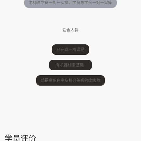
老师与学员一对一实操、学员与学员一对一实操
适合人群
已完成一阶课程
有机器线条基础
想提高留色率及排列美感的纹绣师
学员评价