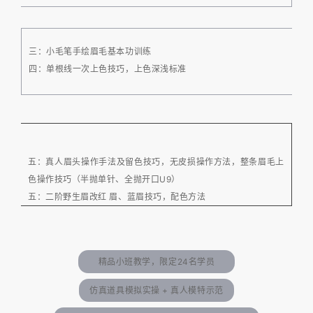
三：小毛笔手绘眉毛基本功训练
四：单根线一次上色技巧，上色深浅标准
五：真人眉头操作手法及留色技巧，无皮损操作方法，整条眉毛上
色操作技巧（半抛单针、全抛开口U9）
五：二阶野生眉改红 眉、蓝眉技巧，配色方法
精品小班教学，限定24名学员
仿真道具模拟实操 + 真人模特示范