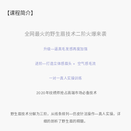
【课程简介】
全网最火的野生眉技术二阶火爆来袭
升级—逼真毛发感再度加强
进阶—打造立体感眉头 + 空气感毛流
一对一真人实操训练
2020年纹绣师抢占高端市场必备技术
野生眉技术分解为三阶，从线条排列—仿皮针法操作—真人实操，详
细的剖析了野生眉的精髓。