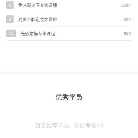
8
免麻渐变唇专修课程
5.53万
9
光影全脸定妆大师班
4.52万
10
光影素描专修课程
1.58万
优秀学员
暂无推荐学员，学员考核中!