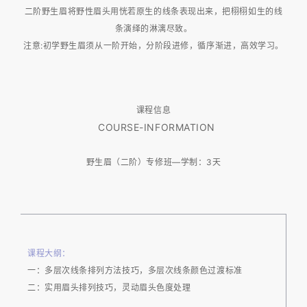
二阶野生眉将野性眉头用恍若原生的线条表现出来，把栩栩如生的线
条演绎的淋漓尽致。
注意:初学野生眉须从一阶开始，分阶段进修，循序渐进，高效学习。
课程信息
COURSE-INFORMATION
野生眉（二阶）专修班—学制：3天
课程大纲：
一：多层次线条排列方法技巧，多层次线条颜色过渡标准
二：实用眉头排列技巧，灵动眉头色度处理