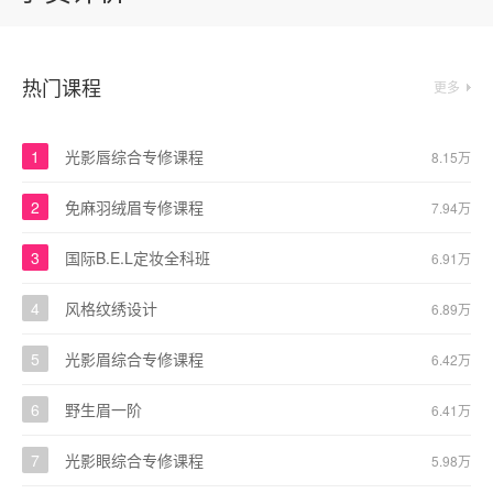
热门课程
更多
1
光影唇综合专修课程
8.15万
2
免麻羽绒眉专修课程
7.94万
3
国际B.E.L定妆全科班
6.91万
4
风格纹绣设计
6.89万
5
光影眉综合专修课程
6.42万
6
野生眉一阶
6.41万
7
光影眼综合专修课程
5.98万