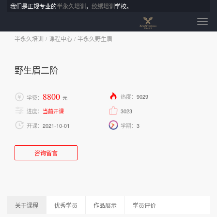
我们是正规专业的
半永久培训
，
纹绣培训
学校。
半永久培训
课程中心
半永久野生眉
野生眉二阶
8800
热度：
9029
学费：
元
进度：
当前开课
3023
开课：
2021-10-01
学期：
3
咨询留言
关于课程
优秀学员
作品展示
学员评价