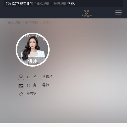
我们是正规专业的
半永久培训
，
纹绣培训
学校。
半永久培训
师资团队
马嘉汐
讲师
姓 名
马嘉汐
职 务
导师
座右铭