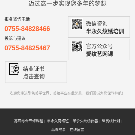
迈过这一步实现您多年的梦想
报名咨询电话
微信咨询
0755-84828466
半永久纹绣培训
投诉与建议
官方公众号
0755-84825467
爱纹艺网课
结业证书
点击查询
欢迎您走进型色美学世界，美妆事业在此起航，我们竭诚为您保驾护航！
雾眉综合专修课程
半永久网络班
半永久纹绣仪器
纵贯线计划
品牌故事
在线留言