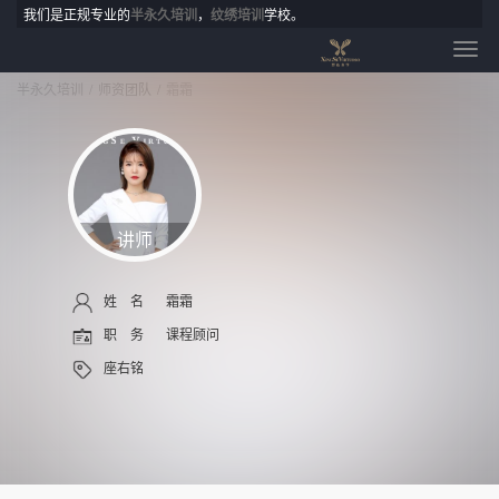
我们是正规专业的
半永久培训
，
纹绣培训
学校。
半永久培训
师资团队
霜霜
讲师
姓 名
霜霜
职 务
课程顾问
座右铭