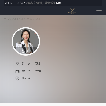
我们是正规专业的
半永久培训
，
纹绣培训
学校。
半永久培训
师资团队
夏星
讲师
姓 名
夏星
职 务
导师
座右铭