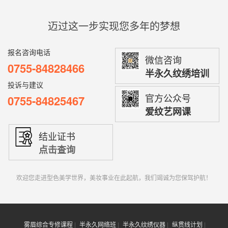
迈过这一步实现您多年的梦想
报名咨询电话
微信咨询
0755-84828466
半永久纹绣培训
投诉与建议
官方公众号
0755-84825467
爱纹艺网课
结业证书
点击查询
欢迎您走进型色美学世界，美妆事业在此起航，我们竭诚为您保驾护航！
雾眉综合专修课程
半永久网络班
半永久纹绣仪器
纵贯线计划