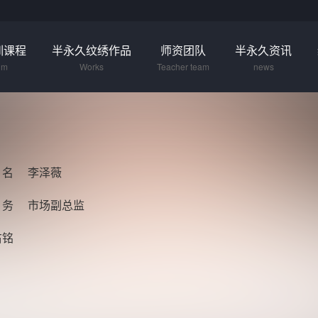
训课程
半永久纹绣作品
师资团队
半永久资讯
um
Works
Teacher team
news
 名
李泽薇
 务
市场副总监
右铭