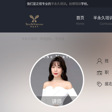
我们是正规专业的
半永久培训
，
纹绣培训
学校。
首页
半永久培
Home
Curricul
半永久培训
师资团队
李泽薇
姓
职
座
讲师