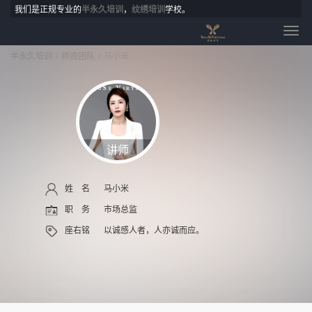
我们是正规专业的
半永久培训
，
纹绣培训
学校。
半永久培训
师资团队
马小米
讲师
姓 名
马小米
职 务
市场总监
座右铭
以诚感人者，人亦诚而应。