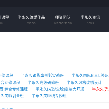
训课程
半永久纹绣作品
师资团队
半永久资讯
um
Works
Teacher team
news
专修课程
半永久眼影鼻侧影实战班
半永久国际B.E.L线
综合专修课程
半永久高级研修班
半永久风格纹绣设计
唇]综合专修课程
半永久[光影全脸]定妆大师班
半永久[
永久美睫创业班
半永久美瞳线专修班