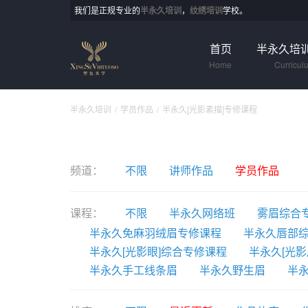
我们是正规专业的
半永久培训
，
纹绣培训
学校。
首页
半永久培
Home
Curricul
半永久培训
学员作品
半永久[光影素描]专修课程
频道：
不限
讲师作品
学员作品
课程：
不限
半永久网络班
雾眉综合
半永久免麻羽绒眉专修课程
半永久唇部
半永久[光影眼]综合专修课程
半永久[光影
半永久手工线条眉
半永久野生眉
半