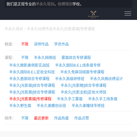
我们是正规专业的
半永久培训
，
纹绣培训
学校。
半永久培训
半永久纹绣作品半永久[光影素描]专修课程
频道：
不限
讲师作品
学员作品
课程：
不限
半永久网络班
雾眉综合专修课程
半永久眼影鼻侧影实战班
半永久国际B.E.L线条眉专修
半永久国际B.E.L定妆全科班
半永久免麻羽绒眉专修课程
半永久唇部综合专修课程
半永久高级研修班
半永久风格纹绣设计
半永久[光影眉]综合专修课程
半永久[光影眼]综合专修课程
半永久[光影唇]综合专修课程
半永久[光影全脸]定妆大师班
半永久[光影素描]专修课程
半永久手工雾眉
半永久手工线条眉
半永久野生眉
半永久美睫创业班
半永久美瞳线专修班
排序：
不限
最近更新
作品热度
作品点赞