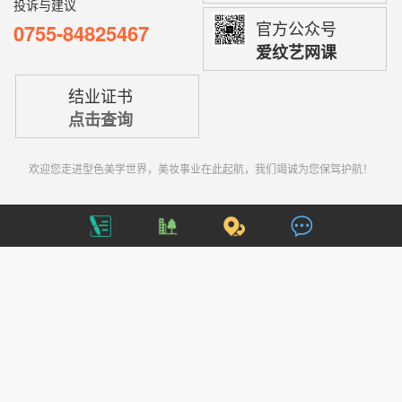
投诉与建议
官方公众号
0755-84825467
爱纹艺网课
结业证书
点击查询
欢迎您走进型色美学世界，美妆事业在此起航，我们竭诚为您保驾护航！
雾眉综合专修课程
半永久网络班
半永久纹绣仪器
纵贯线计划
品牌故事
在线留言
总部地址：深圳市龙岗区坂田五和大道元征科技园C栋106
备案号：
粤ICP
备17042915号
总部电话：0755-84828466